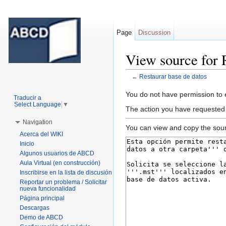
Page
Discussion
View source for 
←
Restaurar base de datos
Jump to:
navigation
,
search
You do not have permission to ed
Traducir a
Select Language
▼
The action you have requested i
Navigation
You can view and copy the sour
Acerca del WIKI
Inicio
Algunos usuarios de ABCD
Aula Virtual (en construcción)
Inscribirse en la lista de discusión
Reportar un problema / Solicitar
nueva funcionalidad
Página principal
Descargas
Demo de ABCD