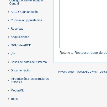
Configuración del módulo
Central
ABCD. Catalogación
Circulación y préstamos
Reservas
Adquisiciones
OPAC de ABCD
Return to
Restaurar base de d
iAH
Bases de datos del Sistema
Documentación
Privacy policy
About ABCD Wiki
Discl
Introducción a las estructuras
CDS/Isis
MediaWiki
Tools