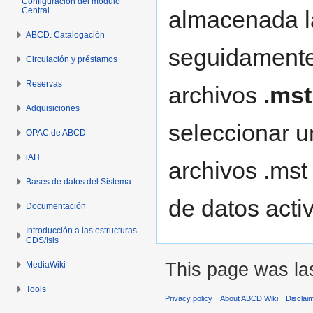
Configuración del módulo
Central
almacenada la
ABCD. Catalogación
seguidamente 
Circulación y préstamos
Reservas
archivos
.mst
Adquisiciones
seleccionar u
OPAC de ABCD
iAH
archivos .mst 
Bases de datos del Sistema
de datos acti
Documentación
Introducción a las estructuras
CDS/Isis
This page was las
MediaWiki
Tools
Privacy policy
About ABCD Wiki
Disclai