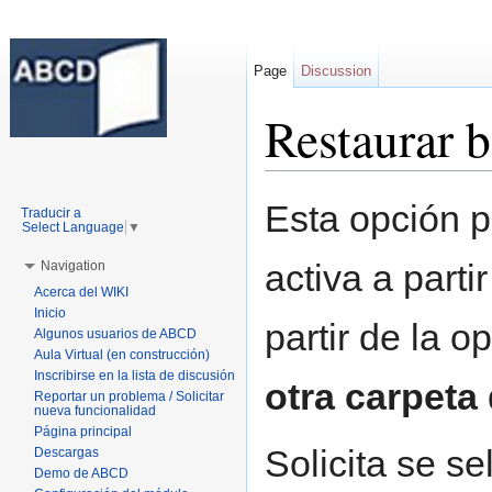
Page
Discussion
Restaurar b
Jump to:
navigation
,
search
Esta opción p
Traducir a
Select Language
▼
activa a parti
Navigation
Acerca del WIKI
Inicio
partir de la o
Algunos usuarios de ABCD
Aula Virtual (en construcción)
Inscribirse en la lista de discusión
otra carpeta
Reportar un problema / Solicitar
nueva funcionalidad
Página principal
Solicita se s
Descargas
Demo de ABCD