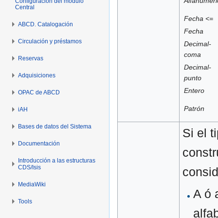
Alfanuméri
Configuración del módulo
Central
Fecha <=
ABCD. Catalogación
Fecha
Circulación y préstamos
Decimal-
coma
Reservas
Decimal-
Adquisiciones
punto
Entero
OPAC de ABCD
Patrón
iAH
Bases de datos del Sistema
Si el 
Documentación
constr
Introducción a las estructuras
CDS/Isis
consid
MediaWiki
A ó 
Tools
alfa