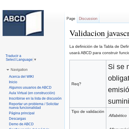
Page
Discussion
Validacion javascr
Jump to:
navigation
,
search
La definición de la Tabla de Def
usará ABCD para construir funcio
Traducir a
Select Language
▼
Si se 
Navigation
obliga
Acerca del WIKI
Inicio
Req?
Algunos usuarios de ABCD
emisió
Aula Virtual (en construcción)
Inscribirse en la lista de discusión
sumini
Reportar un problema / Solicitar
nueva funcionalidad
Tipo de validación
Página principal
Alfabético
Descargas
Demo de ABCD