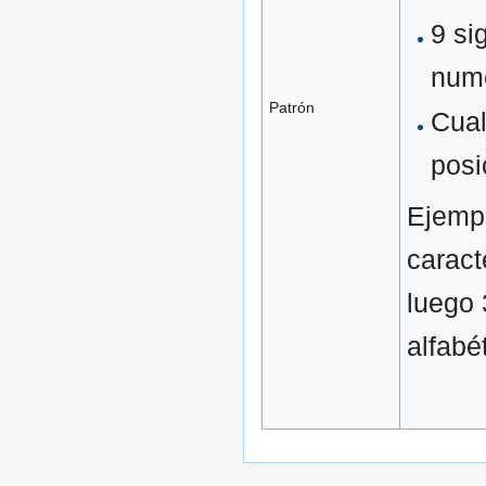
9 si
num
Patrón
Cual
posi
Ejempl
caract
luego 
alfabé