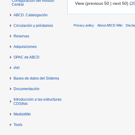
Configuración del módulo
View (previous 50 | next 50) (
2
Central
ABCD. Catalogación
Privacy policy
About ABCD Wiki
Discl
Circulación y préstamos
Reservas
Adquisiciones
OPAC de ABCD
iAH
Bases de datos del Sistema
Documentación
Introducción a las estructuras
CDS/Isis
MediaWiki
Tools