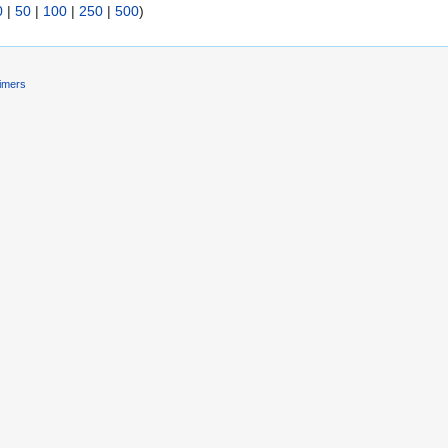
0
|
50
|
100
|
250
|
500
)
aimers