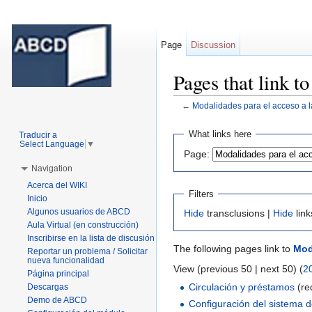
Page
Discussion
Pages that link t
←
Modalidades para el acceso a l
Jump to:
navigation
,
search
What links here
Traducir a
Select Language
▼
Page:
Navigation
Acerca del WIKI
Filters
Inicio
Algunos usuarios de ABCD
Hide
transclusions |
Hide
link
Aula Virtual (en construcción)
Inscribirse en la lista de discusión
The following pages link to
Mod
Reportar un problema / Solicitar
nueva funcionalidad
View (previous 50 | next 50) (
2
Página principal
Circulación y préstamos
(re
Descargas
Demo de ABCD
Configuración del sistema 