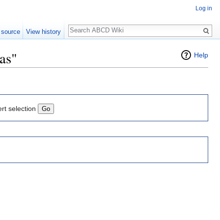
Log in
Search
 source
View history
ias"
Help
ert selection