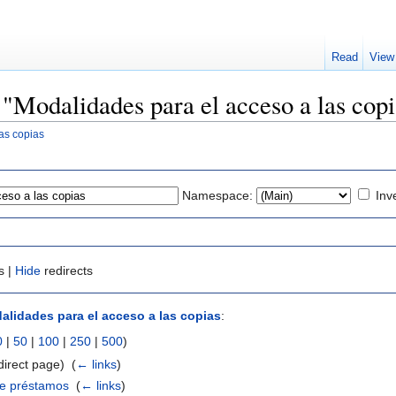
Read
View
o "Modalidades para el acceso a las cop
as copias
Namespace:
Inv
s |
Hide
redirects
alidades para el acceso a las copias
:
0
|
50
|
100
|
250
|
500
)
direct page) ‎
(
← links
)
de préstamos
‎
(
← links
)