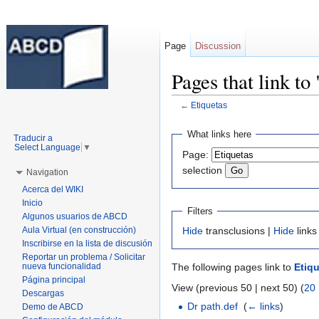
Page
Discussion
Pages that link to
←
Etiquetas
Jump to:
navigation
,
search
What links here
Traducir a
Select Language
▼
Page:
selection
Navigation
Acerca del WIKI
Inicio
Filters
Algunos usuarios de ABCD
Aula Virtual (en construcción)
Hide
transclusions |
Hide
links
Inscribirse en la lista de discusión
Reportar un problema / Solicitar
nueva funcionalidad
The following pages link to
Etiq
Página principal
View (previous 50 | next 50) (
20
Descargas
Dr path.def
‎
(
← links
)
Demo de ABCD