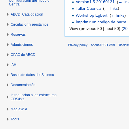
Configuración del módulo
Version1.5 20160121
‎
(
← lin
Central
Taller Cuenca
‎
(
← links
)
ABCD. Catalogación
Workshop Egbert
‎
(
← links
)
Imprimir un código de barra
‎
Circulación y préstamos
View (previous 50 | next 50) (
20
Reservas
Adquisiciones
Privacy policy
About ABCD Wiki
Disclai
OPAC de ABCD
iAH
Bases de datos del Sistema
Documentación
Introducción a las estructuras
CDS/Isis
MediaWiki
Tools