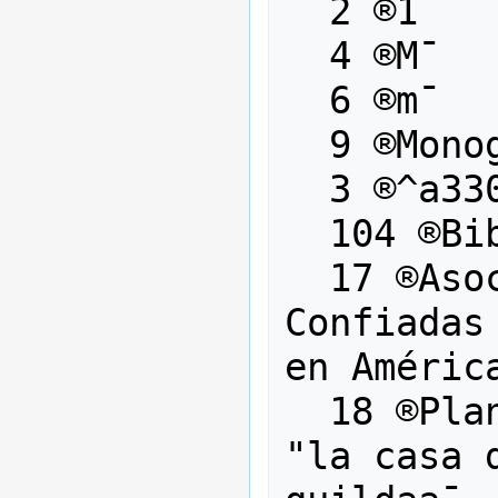
  2 ®1¯

  4 ®M¯

  6 ®m¯

  9 ®Monografías¯

  3 ®^a330.978^bL349^c1990¯

  104 ®Biblioteca¯

  17 ®Asociación de Universidades 
Confiadas
en América
  18 ®Plan estratégico 2001-2005 
"la casa 