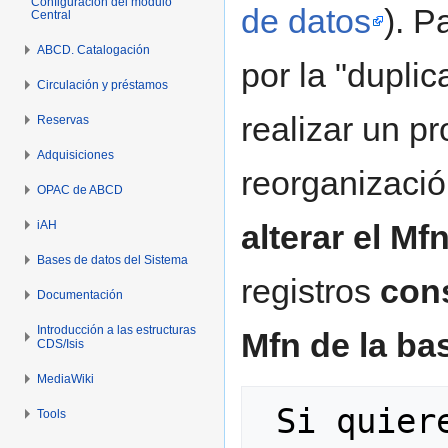
Configuración del módulo
de datos
). P
Central
ABCD. Catalogación
por la "duplic
Circulación y préstamos
realizar un p
Reservas
Adquisiciones
reorganizaci
OPAC de ABCD
iAH
alterar el Mf
Bases de datos del Sistema
registros
con
Documentación
Introducción a las estructuras
Mfn de la bas
CDS/Isis
MediaWiki
 Si quiere renumerar los registros 
Tools