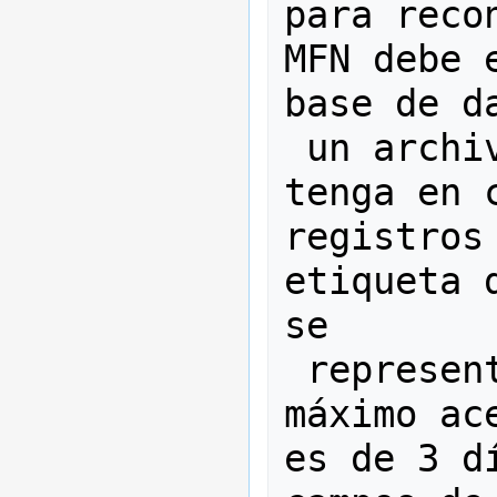
para reco
MFN debe 
base de da
 un archivo ISO.  Sin embargo, 
tenga en 
registros
etiqueta 
se

 representa con 4 dígitos y el 
máximo ac
es de 3 d