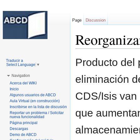
Page
Discussion
Reorganiza
Jump to:
navigation
,
search
Producto del 
Traducir a
Select Language
▼
eliminación d
Navigation
Acerca del WIKI
Inicio
CDS/Isis van 
Algunos usuarios de ABCD
Aula Virtual (en construcción)
Inscribirse en la lista de discusión
que aumentan
Reportar un problema / Solicitar
nueva funcionalidad
Página principal
almacenamien
Descargas
Demo de ABCD