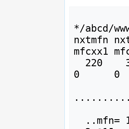
*/abcd/ww
nxtmfn nx
mfcxx1 mf
  220    310    237   0      0      
0      0  
.........
  ..mfn= 1
