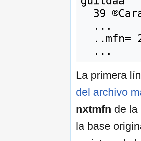
guildaa¯

  39 ®Caracas¯

  ...

  ..mfn= 2

La primera lí
del archivo m
nxtmfn
de la
la base origi