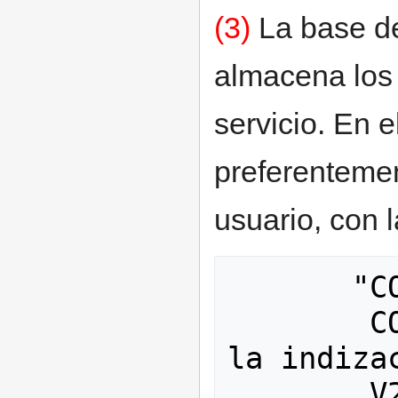
(3)
La base de
almacena los 
servicio. En e
preferentemen
usuario, con 
       "CO_"v20 donde

        CO_  = prefijo asignado en 
la indizac
        V20  = código del usuario
