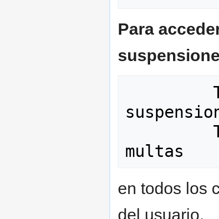
Para acceder
suspensione
         TRANS_S_V20  historia de 
suspension
         TRANS_M_V20  historia de 
en todos los 
del usuario.