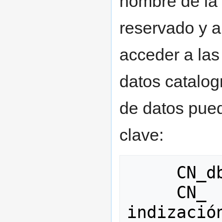
nombre de la 
reservado y a
acceder a las
datos catalog
de datos pued
clave:
     CN_dbn_V20 donde 

     CN_  = prefijo asignado en la 
indización