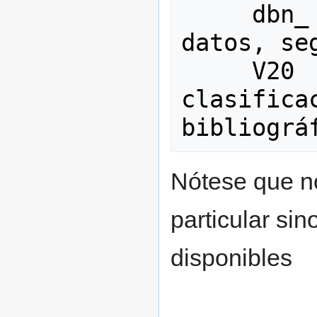
     dbn_ = nombre de la base de 
datos, se
     V20  = número de 
clasifica
Nótese que n
particular si
disponibles