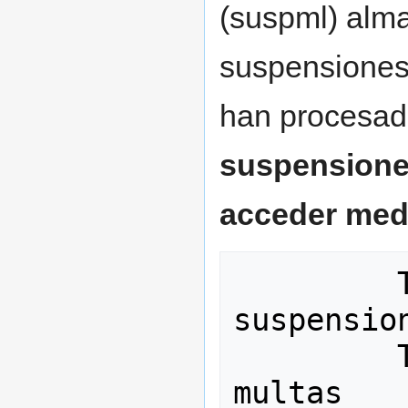
(suspml) alma
suspensiones 
han procesad
suspensione
acceder medi
         TR_S_V20   para las 
suspension
         TR_M_V20   para las 