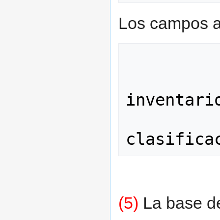
Los campos a 
          V20  = Código de usuari
          V10  = Número d
inventario
          V90  = Número d
(5)
La base de