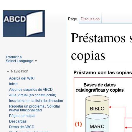
Page
Discussion
Préstamos s
copias
Traducir a
Select Language
▼
Jump to:
navigation
,
search
Navigation
Acerca del WIKI
Inicio
Algunos usuarios de ABCD
Aula Virtual (en construcción)
Inscribirse en la lista de discusión
Reportar un problema / Solicitar
nueva funcionalidad
Página principal
Descargas
Demo de ABCD