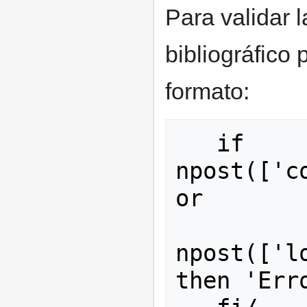
Para validar l
bibliográfico 
formato:
   if 
npost(['co
or

npost(['l
then 'Erro