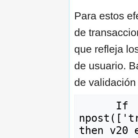
Para estos ef
de transaccio
que refleja l
de usuario. B
de validación 
      If 
npost(['t
then v20 