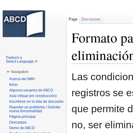
Page
Discussion
Formato pa
eliminación
Traducir a
Select Language
▼
Jump to:
navigation
,
search
Navigation
Las condicion
Acerca del WIKI
Inicio
registros se 
Algunos usuarios de ABCD
Aula Virtual (en construcción)
Inscribirse en la lista de discusión
que permite d
Reportar un problema / Solicitar
nueva funcionalidad
Página principal
no, ser elimi
Descargas
Demo de ABCD