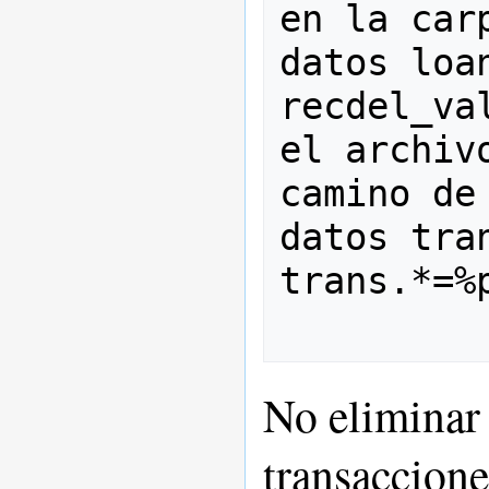
en la car
datos loa
recdel_va
el archiv
camino de
datos trans
trans.*=%
No eliminar 
transaccione