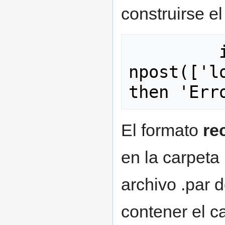
construirse el
         if  
npost(['l
El formato
re
en la carpeta 
archivo .par 
contener el c