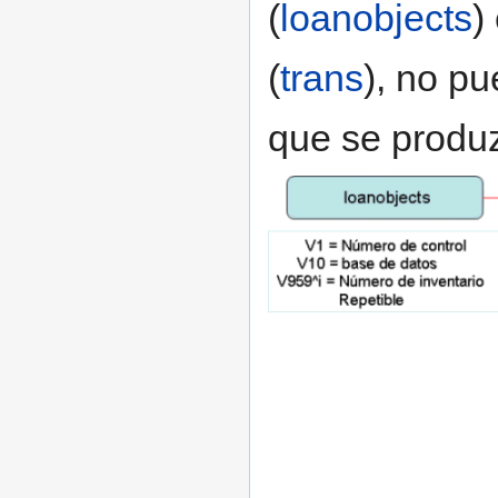
(
loanobjects
)
(
trans
), no p
que se produz