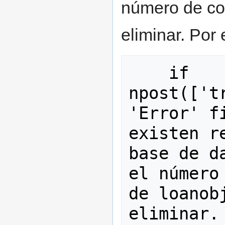
número de con
eliminar. Por 
    if  
npost(['t
'Error' f
existen r
base de d
el número
de loanob
eliminar.