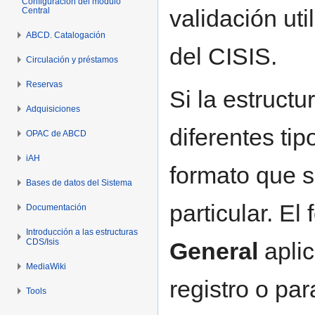
Configuración del módulo
validación ut
Central
ABCD. Catalogación
del CISIS.
Circulación y préstamos
Reservas
Si la estruct
Adquisiciones
diferentes tip
OPAC de ABCD
iAH
formato que se
Bases de datos del Sistema
particular. E
Documentación
Introducción a las estructuras
CDS/Isis
General
aplic
MediaWiki
registro o par
Tools