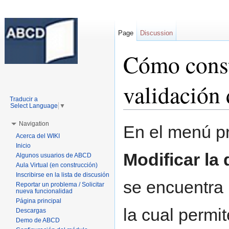
Page
Discussion
Cómo const
validación 
Traducir a
Select Language
▼
Jump to:
navigation
,
search
Navigation
En el menú pr
Acerca del WIKI
Inicio
Modificar la
Algunos usuarios de ABCD
Aula Virtual (en construcción)
Inscribirse en la lista de discusión
se encuentra
Reportar un problema / Solicitar
nueva funcionalidad
Página principal
la cual permit
Descargas
Demo de ABCD