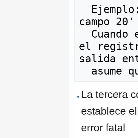
  Ejemplo:  if a(v20) then 'Falta 
campo 20' 
  Cuando el formato aplicado sobre 
el regist
salida ent
La tercera c
establece el
error fatal