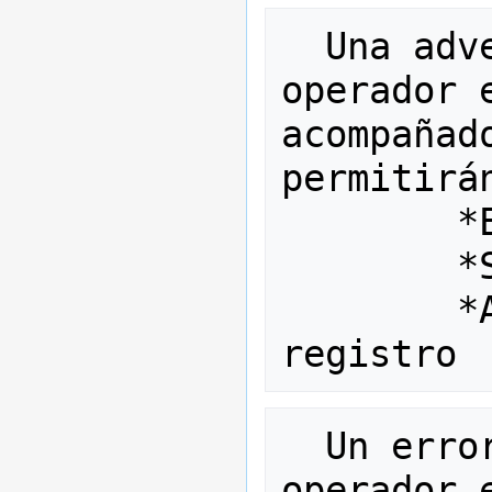
  Una advertencia presenta al 
operador 
acompañad
permitirán
        *Editar el registro

        *Salvar el registro

        *Anular la edición del 
  Un error fatal presenta al 
operador 