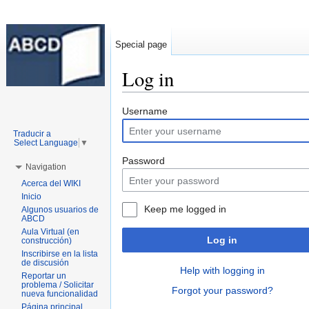
Special page
Log in
Jump to:
navigation
,
search
Username
Traducir a
Select Language
▼
Password
Navigation
Acerca del WIKI
Inicio
Keep me logged in
Algunos usuarios de
ABCD
Aula Virtual (en
Log in
construcción)
Inscribirse en la lista
de discusión
Help with logging in
Reportar un
problema / Solicitar
Forgot your password?
nueva funcionalidad
Página principal