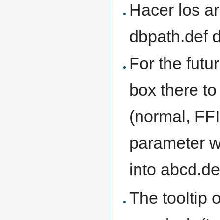
Hacer los ar
dbpath.def 
For the futu
box there to
(normal, FFI
parameter w
into abcd.d
The tooltip o