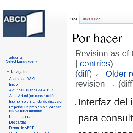
Page
Discussion
Por hacer
Revision as of
Traducir a
|
contribs
)
Select Language
▼
(
diff
)
← Older r
Navigation
Acerca del WIKI
revision → (diff
Inicio
Algunos usuarios de ABCD
Jump to:
navigation
,
search
Aula Virtual (en construcción)
Interfaz del
Inscribirse en la lista de discusión
Reportar un problema / Solicitar
nueva funcionalidad
para consul
Página principal
Descargas
Demo de ABCD