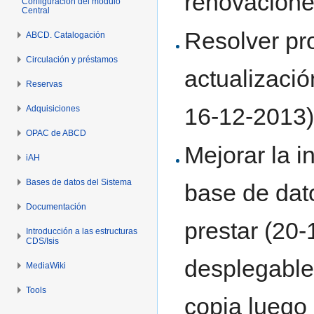
renovacione
Configuración del módulo
Central
Resolver pr
ABCD. Catalogación
Circulación y préstamos
actualizació
Reservas
16-12-2013
Adquisiciones
OPAC de ABCD
Mejorar la i
iAH
Bases de datos del Sistema
base de dat
Documentación
prestar (20
Introducción a las estructuras
CDS/Isis
desplegable 
MediaWiki
Tools
copia luego 