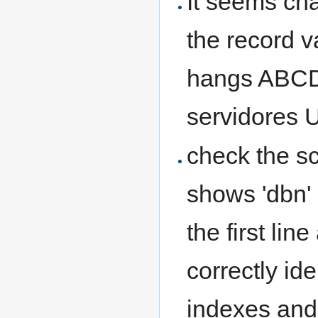
It seems cha
the record v
hangs ABCD.
servidores
check the sc
shows 'dbn'
the first li
correctly ide
indexes and