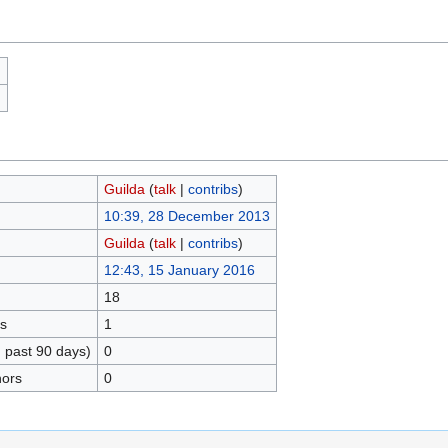
)
)
Guilda
(
talk
|
contribs
)
10:39, 28 December 2013
Guilda
(
talk
|
contribs
)
12:43, 15 January 2016
18
rs
1
n past 90 days)
0
hors
0