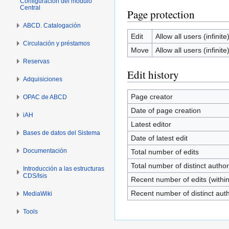
Configuración del módulo
Central
Page protection
ABCD. Catalogación
Edit
Allow all users (infinite
Circulación y préstamos
Move
Allow all users (infinite
Reservas
Edit history
Adquisiciones
Page creator
OPAC de ABCD
Date of page creation
iAH
Latest editor
Bases de datos del Sistema
Date of latest edit
Documentación
Total number of edits
Total number of distinct autho
Introducción a las estructuras
CDS/Isis
Recent number of edits (withi
Recent number of distinct aut
MediaWiki
Tools