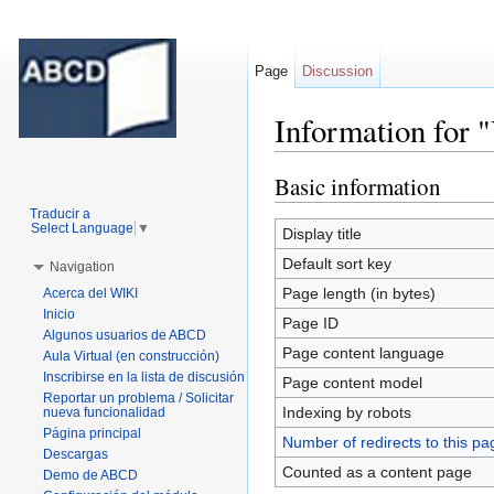
Page
Discussion
Information for "
Jump to:
navigation
,
search
Basic information
Traducir a
Select Language
▼
Display title
Default sort key
Navigation
Page length (in bytes)
Acerca del WIKI
Inicio
Page ID
Algunos usuarios de ABCD
Page content language
Aula Virtual (en construcción)
Inscribirse en la lista de discusión
Page content model
Reportar un problema / Solicitar
Indexing by robots
nueva funcionalidad
Página principal
Number of redirects to this pa
Descargas
Counted as a content page
Demo de ABCD