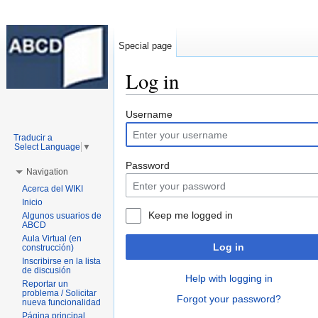
Special page
Log in
Jump to:
navigation
,
search
Username
Traducir a
Select Language
▼
Password
Navigation
Acerca del WIKI
Inicio
Keep me logged in
Algunos usuarios de
ABCD
Aula Virtual (en
Log in
construcción)
Inscribirse en la lista
de discusión
Help with logging in
Reportar un
problema / Solicitar
Forgot your password?
nueva funcionalidad
Página principal