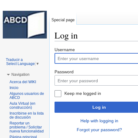
Special page
Log in
Jump to:
navigation
,
search
Username
Traducir a
Select Language
▼
Password
Navigation
Acerca del WIKI
Inicio
Keep me logged in
Algunos usuarios de
ABCD
Aula Virtual (en
Log in
construcción)
Inscribirse en la lista
de discusión
Help with logging in
Reportar un
problema / Solicitar
Forgot your password?
nueva funcionalidad
Página principal