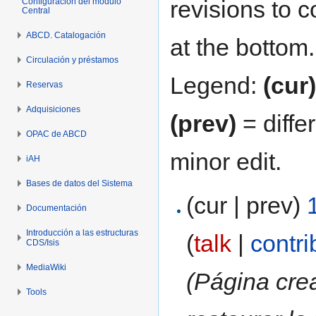
revisions to c
Configuración del módulo
Central
ABCD. Catalogación
at the bottom.
Circulación y préstamos
Legend:
(cur)
Reservas
Adquisiciones
(prev)
= diffe
OPAC de ABCD
minor edit.
iAH
Bases de datos del Sistema
(cur | prev)
Documentación
Introducción a las estructuras
(
talk
|
contri
CDS/Isis
MediaWiki
(Página cre
Tools