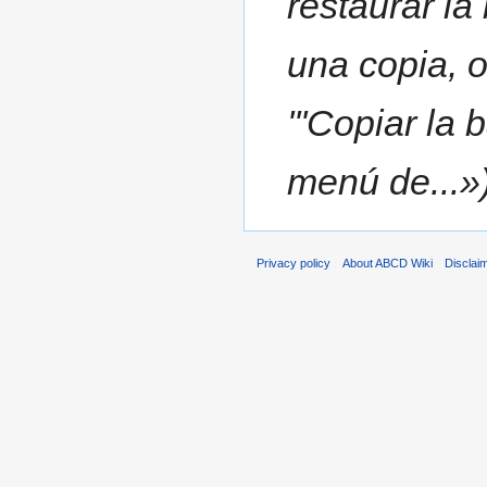
restaurar la
una copia, o
'''Copiar la 
menú de...»
Privacy policy
About ABCD Wiki
Disclai