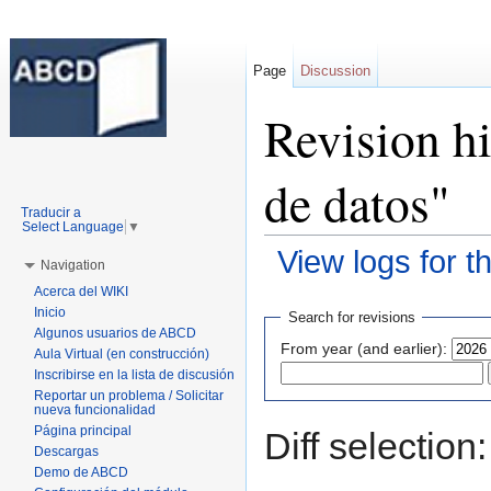
Page
Discussion
Revision hi
de datos"
Traducir a
Select Language
▼
View logs for t
Navigation
Jump to:
navigation
,
search
Acerca del WIKI
Inicio
Search for revisions
Algunos usuarios de ABCD
From year (and earlier):
Aula Virtual (en construcción)
Inscribirse en la lista de discusión
Reportar un problema / Solicitar
nueva funcionalidad
Página principal
Diff selection
Descargas
Demo de ABCD