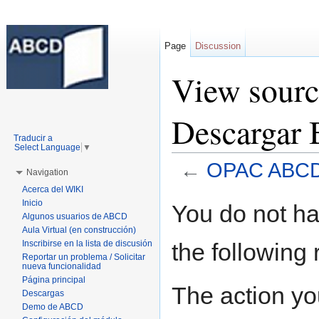
Page
Discussion
View sour
Descargar 
Traducir a
Select Language
▼
←
OPAC ABCD 
Navigation
Jump to:
navigation
,
search
Acerca del WIKI
Inicio
You do not hav
Algunos usuarios de ABCD
Aula Virtual (en construcción)
the following
Inscribirse en la lista de discusión
Reportar un problema / Solicitar
nueva funcionalidad
Página principal
The action yo
Descargas
Demo de ABCD