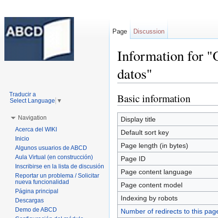
Page
Discussion
Information for 
datos"
Jump to:
navigation
,
search
Traducir a
Basic information
Select Language
▼
Navigation
Display title
Acerca del WIKI
Default sort key
Inicio
Page length (in bytes)
Algunos usuarios de ABCD
Aula Virtual (en construcción)
Page ID
Inscribirse en la lista de discusión
Page content language
Reportar un problema / Solicitar
nueva funcionalidad
Page content model
Página principal
Indexing by robots
Descargas
Demo de ABCD
Number of redirects to this pag