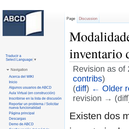
Page
Discussion
Modalidade
inventario 
Traducir a
Select Language
▼
Revision as of
Navigation
contribs
)
Acerca del WIKI
Inicio
(
diff
)
← Older r
Algunos usuarios de ABCD
Aula Virtual (en construcción)
revision → (diff
Inscribirse en la lista de discusión
Reportar un problema / Solicitar
Jump to:
navigation
,
search
nueva funcionalidad
Existen dos m
Página principal
Descargas
Demo de ABCD