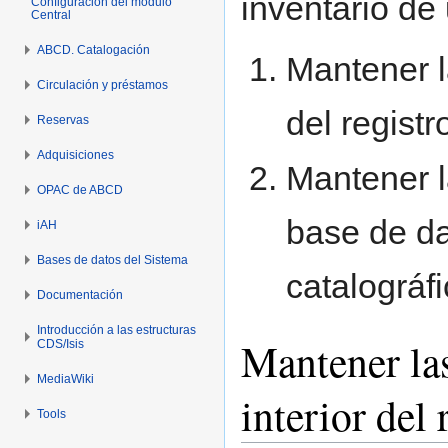
inventario de
Configuración del módulo
Central
ABCD. Catalogación
Mantener la
Circulación y préstamos
del registr
Reservas
Adquisiciones
Mantener l
OPAC de ABCD
base de da
iAH
Bases de datos del Sistema
catalográf
Documentación
Introducción a las estructuras
Mantener las
CDS/Isis
MediaWiki
interior del 
Tools