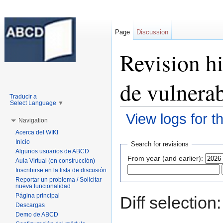
Page
Discussion
Revision h
de vulnera
Traducir a
Select Language
▼
View logs for t
Navigation
Jump to:
navigation
,
search
Acerca del WIKI
Inicio
Search for revisions
Algunos usuarios de ABCD
From year (and earlier):
Aula Virtual (en construcción)
Inscribirse en la lista de discusión
Reportar un problema / Solicitar
nueva funcionalidad
Página principal
Diff selection
Descargas
Demo de ABCD