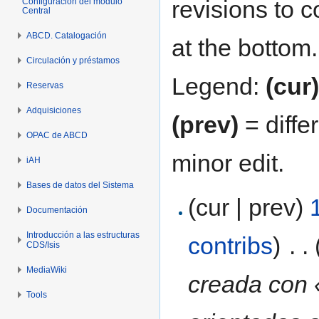
revisions to c
Configuración del módulo
Central
ABCD. Catalogación
at the bottom.
Circulación y préstamos
Legend:
(cur)
Reservas
Adquisiciones
(prev)
= diffe
OPAC de ABCD
minor edit.
iAH
Bases de datos del Sistema
(cur | prev)
Documentación
Introducción a las estructuras
contribs
)
‎
. .
CDS/Isis
MediaWiki
creada con 
Tools