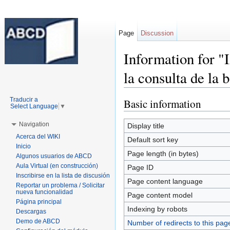
Page
Discussion
Information for "
la consulta de la 
Jump to:
navigation
,
search
Traducir a
Basic information
Select Language
▼
Navigation
Display title
Acerca del WIKI
Default sort key
Inicio
Page length (in bytes)
Algunos usuarios de ABCD
Aula Virtual (en construcción)
Page ID
Inscribirse en la lista de discusión
Page content language
Reportar un problema / Solicitar
nueva funcionalidad
Page content model
Página principal
Indexing by robots
Descargas
Demo de ABCD
Number of redirects to this pag