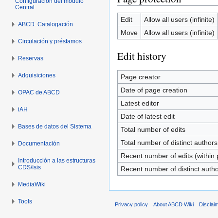
Configuración del módulo
Central
Edit
Allow all users (infinite)
ABCD. Catalogación
Move
Allow all users (infinite)
Circulación y préstamos
Edit history
Reservas
Adquisiciones
Page creator
Date of page creation
OPAC de ABCD
Latest editor
iAH
Date of latest edit
Bases de datos del Sistema
Total number of edits
Total number of distinct authors
Documentación
Recent number of edits (within 
Introducción a las estructuras
CDS/Isis
Recent number of distinct auth
MediaWiki
Tools
Privacy policy
About ABCD Wiki
Disclai